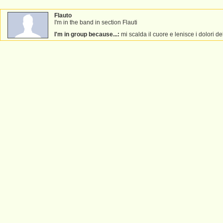
Flauto
I'm in the band in section Flauti
I'm in group because...:
mi scalda il cuore e lenisce i dolori d