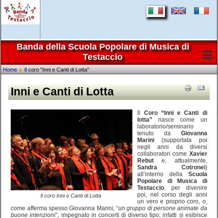
Banda della Scuola Popolare di Musica di
Testaccio
Home
Il coro "Inni e Canti di Lotta"
Inni e Canti di Lotta
Il
Coro “Inni e Canti di
lotta”
nasce come un
laboratorio/seminario
tenuto da
Giovanna
Marini
(supportata poi
negli anni da diversi
collaboratori come
Xavier
Rebut
e, attualmente,
Sandra Cotronei
)
all’interno della
Scuola
Popolare di Musica di
Testaccio
, per divenire
poi, nel corso degli anni
Il coro Inni e Canti di Lotta
un vero e proprio coro, o,
come afferma spesso Giovanna Marini, “
un gruppo di persone animate da
buone intenzioni
”, impegnato in concerti di diverso tipo; infatti si esibisce