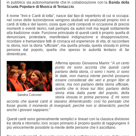
in pubblico sia autonomamente che in collaborazione con la
Banda della
Scuola Popolare di Musica di Testaccio
.
Il nome “Inni e Canti di lotta”, nasce dal tipo di repertorio di cui si occupa:
nel corso delle lezioni/prove vengono studiati ed analizzati proprio inni e
canti di lotta e del lavoro, ossia quei canti composti in occasione di precisi
momenti o eventi storici, nati perlopiù da autori noti ma legati solitamente
alla tradizione orale. Funzione principale di questi canti è proprio quella di
denunciare, protestare, manifestare indignazione e disapprovazione,
ricordare e tramandare fatti di cronaca ed esperienze di vita; di raccontare
la storia, non la storia “ufficiale”, ma quella privata, quella vissuta in prima
persona dal popolo, quella che spesso le autorità tentano di far
dimenticare.
Afferma spesso Giovanna Marini: “
A un certo
punto mi sono accorta che questi canti
parlano della storia, ci sono i nomi, ci sono
le date, non manca niente perché possano
essere considerati dei veri e propri libri di
storia; ma non parlano della storia ufficiale,
quella che si trova sui libri, parlano della
storia vista dalla parte del popolo, della
Sandra Cotronei
storia vissuta in prima persona. E mi sono
accorta che questi canti si stavano dimenticando: così ho pensato che
fosse giunto il momento di insegnarli, perché non si dimentichi, perché
anche i giovani sappiano.
”
Questi canti sono generalmente semplici e lineari con la classica divisione
tra strofa e ritornello; loro scopo primario è proprio quello di raggiungere il
più velocemente possibile la mente delle persone che li ascoltano.