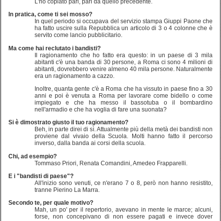
L'ho copiato pari, pari da quello precedente.
In pratica, come ti sei mosso?
In quel periodo si occupava del servizio stampa Giuppi Paone che
ha fatto uscire sulla Repubblica un articolo di 3 o 4 colonne che è
servito come lancio pubblicitario.
Ma come hai reclutato i bandisti?
Il ragionamento che ho fatto era questo: in un paese di 3 mila
abitanti c'è una banda di 30 persone, a Roma ci sono 4 milioni di
abitanti, dovrebbero venire almeno 40 mila persone. Naturalmente
era un ragionamento a cazzo.
Inoltre, quanta gente c'è a Roma che ha vissuto in paese fino a 30
anni e poi è venuta a Roma per lavorare come bidello o come
impiegato e che ha messo il bassotuba o il bombardino
nell'armadio e che ha voglia di fare una suonata?
Si è dimostrato giusto il tuo ragionamento?
Beh, in parte direi di sì. Attualmente più della metà dei bandisti non
proviene dal vivaio della Scuola. Molti hanno fatto il percorso
inverso, dalla banda ai corsi della scuola.
Chi, ad esempio?
Tommaso Priori, Renata Comandini, Amedeo Frapparelli.
E i "bandisti di paese"?
All'inizio sono venuti, ce n'erano 7 o 8, però non hanno resistito,
tranne Pierino La Marra.
Secondo te, per quale motivo?
Mah, un po' per il repertorio, avevano in mente le marce; alcuni,
forse, non concepivano di non essere pagati e invece dover