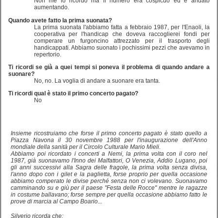
Non me lo ricordo ma il numero era cospicuo ed è andato
aumentando.
Quando avete fatto la prima suonata?
La prima suonata l'abbiamo fatta a febbraio 1987, per l'Enaoli, la
cooperativa per l'handicap che doveva raccoglierei fondi per
comperare un furgoncino attrezzato per il trasporto degli
handicappati. Abbiamo suonato i pochissimi pezzi che avevamo in
repertorio.
Ti ricordi se già a quei tempi si poneva il problema di quando andare a
suonare?
No, no. La voglia di andare a suonare era tanta.
Ti ricordi qual è stato il primo concerto pagato?
No
Insieme ricostruiamo che forse il primo concerto pagato è stato quello a
Piazza Navona il 30 novembre 1988 per l'inaugurazione dell'Anno
mondiale della sanità per il Circolo Culturale Mario Mieli.
Abbiamo poi ricordato i concerti a Nemi, la prima volta con il coro nel
1987, già suonavamo l'Inno dei Malfattori, O Venezia, Addio Lugano, poi
gli anni successivi alla Sagra delle fragole, la prima volta senza divisa,
l'anno dopo con i gilet e la paglietta, forse proprio per quella occasione
abbiamo comperato le divise perché senza non ci volevano. Suonavamo
camminando su e giù per il paese "Festa delle Rocce" mentre le ragazze
in costume ballavano; forse sempre per quella occasione abbiamo fatto le
prove di marcia al Campo Boario...
Silverio ricorda che: