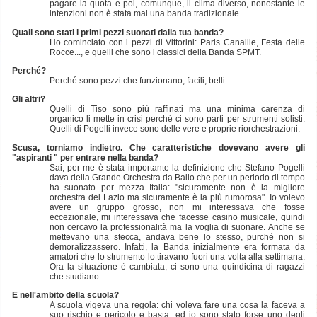
pagare la quota e poi, comunque, il clima diverso, nonostante le
intenzioni non è stata mai una banda tradizionale.
Quali sono stati i primi pezzi suonati dalla tua banda?
Ho cominciato con i pezzi di Vittorini: Paris Canaille, Festa delle
Rocce..., e quelli che sono i classici della Banda SPMT.
Perché?
Perché sono pezzi che funzionano, facili, belli.
Gli altri?
Quelli di Tiso sono più raffinati ma una minima carenza di
organico li mette in crisi perché ci sono parti per strumenti solisti.
Quelli di Pogelli invece sono delle vere e proprie riorchestrazioni.
Scusa, torniamo indietro. Che caratteristiche dovevano avere gli
"aspiranti " per entrare nella banda?
Sai, per me è stata importante la definizione che Stefano Pogelli
dava della Grande Orchestra da Ballo che per un periodo di tempo
ha suonato per mezza Italia: "sicuramente non è la migliore
orchestra del Lazio ma sicuramente è la più rumorosa". Io volevo
avere un gruppo grosso, non mi interessava che fosse
eccezionale, mi interessava che facesse casino musicale, quindi
non cercavo la professionalità ma la voglia di suonare. Anche se
mettevano una stecca, andava bene lo stesso, purché non si
demoralizzassero. Infatti, la Banda inizialmente era formata da
amatori che lo strumento lo tiravano fuori una volta alla settimana.
Ora la situazione è cambiata, ci sono una quindicina di ragazzi
che studiano.
E nell'ambito della scuola?
A scuola vigeva una regola: chi voleva fare una cosa la faceva a
suo rischio e pericolo e basta; ed io sono stato forse uno degli