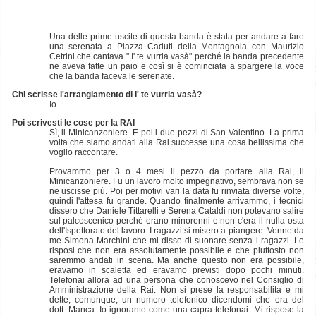
Una delle prime uscite di questa banda è stata per andare a fare
una serenata a Piazza Caduti della Montagnola con Maurizio
Cetrini che cantava " I' te vurria vasà" perché la banda precedente
ne aveva fatte un paio e così si è cominciata a spargere la voce
che la banda faceva le serenate.
Chi scrisse l'arrangiamento di I' te vurria vasà?
Io
Poi scrivesti le cose per la RAI
Sì, il Minicanzoniere. E poi i due pezzi di San Valentino. La prima
volta che siamo andati alla Rai successe una cosa bellissima che
voglio raccontare.
Provammo per 3 o 4 mesi il pezzo da portare alla Rai, il
Minicanzoniere. Fu un lavoro molto impegnativo, sembrava non se
ne uscisse più. Poi per motivi vari la data fu rinviata diverse volte,
quindi l'attesa fu grande. Quando finalmente arrivammo, i tecnici
dissero che Daniele Tittarelli e Serena Cataldi non potevano salire
sul palcoscenico perché erano minorenni e non c'era il nulla osta
dell'Ispettorato del lavoro. I ragazzi si misero a piangere. Venne da
me Simona Marchini che mi disse di suonare senza i ragazzi. Le
risposi che non era assolutamente possibile e che piuttosto non
saremmo andati in scena. Ma anche questo non era possibile,
eravamo in scaletta ed eravamo previsti dopo pochi minuti.
Telefonai allora ad una persona che conoscevo nel Consiglio di
Amministrazione della Rai. Non si prese la responsabilità e mi
dette, comunque, un numero telefonico dicendomi che era del
dott. Manca. Io ignorante come una capra telefonai. Mi rispose la