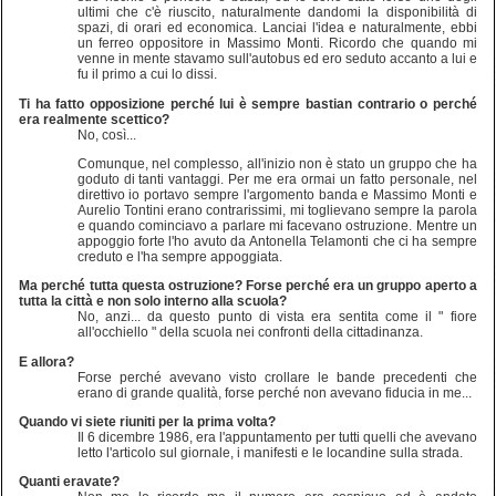
ultimi che c'è riuscito, naturalmente dandomi la disponibilità di
spazi, di orari ed economica. Lanciai l'idea e naturalmente, ebbi
un ferreo oppositore in Massimo Monti. Ricordo che quando mi
venne in mente stavamo sull'autobus ed ero seduto accanto a lui e
fu il primo a cui lo dissi.
Ti ha fatto opposizione perché lui è sempre bastian contrario o perché
era realmente scettico?
No, così...
Comunque, nel complesso, all'inizio non è stato un gruppo che ha
goduto di tanti vantaggi. Per me era ormai un fatto personale, nel
direttivo io portavo sempre l'argomento banda e Massimo Monti e
Aurelio Tontini erano contrarissimi, mi toglievano sempre la parola
e quando cominciavo a parlare mi facevano ostruzione. Mentre un
appoggio forte l'ho avuto da Antonella Telamonti che ci ha sempre
creduto e l'ha sempre appoggiata.
Ma perché tutta questa ostruzione? Forse perché era un gruppo aperto a
tutta la città e non solo interno alla scuola?
No, anzi... da questo punto di vista era sentita come il " fiore
all'occhiello " della scuola nei confronti della cittadinanza.
E allora?
Forse perché avevano visto crollare le bande precedenti che
erano di grande qualità, forse perché non avevano fiducia in me...
Quando vi siete riuniti per la prima volta?
Il 6 dicembre 1986, era l'appuntamento per tutti quelli che avevano
letto l'articolo sul giornale, i manifesti e le locandine sulla strada.
Quanti eravate?