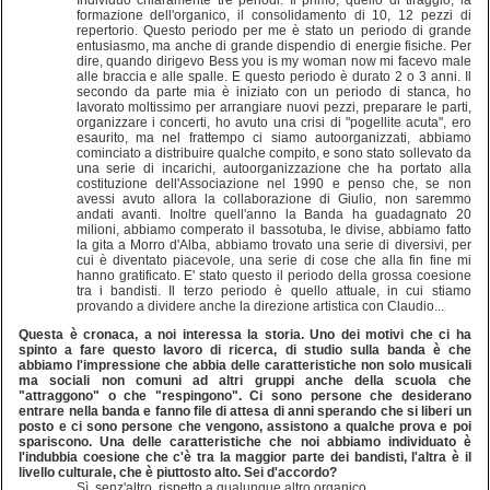
formazione dell'organico, il consolidamento di 10, 12 pezzi di
repertorio. Questo periodo per me è stato un periodo di grande
entusiasmo, ma anche di grande dispendio di energie fisiche. Per
dire, quando dirigevo Bess you is my woman now mi facevo male
alle braccia e alle spalle. E questo periodo è durato 2 o 3 anni. Il
secondo da parte mia è iniziato con un periodo di stanca, ho
lavorato moltissimo per arrangiare nuovi pezzi, preparare le parti,
organizzare i concerti, ho avuto una crisi di "pogellite acuta", ero
esaurito, ma nel frattempo ci siamo autoorganizzati, abbiamo
cominciato a distribuire qualche compito, e sono stato sollevato da
una serie di incarichi, autoorganizzazione che ha portato alla
costituzione dell'Associazione nel 1990 e penso che, se non
avessi avuto allora la collaborazione di Giulio, non saremmo
andati avanti. Inoltre quell'anno la Banda ha guadagnato 20
milioni, abbiamo comperato il bassotuba, le divise, abbiamo fatto
la gita a Morro d'Alba, abbiamo trovato una serie di diversivi, per
cui è diventato piacevole, una serie di cose che alla fin fine mi
hanno gratificato. E' stato questo il periodo della grossa coesione
tra i bandisti. Il terzo periodo è quello attuale, in cui stiamo
provando a dividere anche la direzione artistica con Claudio...
Questa è cronaca, a noi interessa la storia. Uno dei motivi che ci ha
spinto a fare questo lavoro di ricerca, di studio sulla banda è che
abbiamo l'impressione che abbia delle caratteristiche non solo musicali
ma sociali non comuni ad altri gruppi anche della scuola che
"attraggono" o che "respingono". Ci sono persone che desiderano
entrare nella banda e fanno file di attesa di anni sperando che si liberi un
posto e ci sono persone che vengono, assistono a qualche prova e poi
spariscono. Una delle caratteristiche che noi abbiamo individuato è
l'indubbia coesione che c'è tra la maggior parte dei bandisti, l'altra è il
livello culturale, che è piuttosto alto. Sei d'accordo?
Sì, senz'altro, rispetto a qualunque altro organico