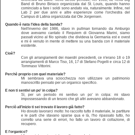
Band di Bruno Biriaco organizzata dal St. Louis, quando hanno
cominciato a fare i soldi sono andato via, naturalmente. Infine, nel
Lab 2 per due anni e altre esperienze come l'orchestra del
Campus di Latina organizzata dal Ole Jorgensen.
Quando è nata l'idea della banda?
Nell'inverno del 1986, stavo in pullman tornando da Amburgo
dove avevamo cantato il Requiem di Giovanna Marini, siamo
passati vicino al filo spinato che divideva la Germania est e ovest
e mi è venuto in mente di mettere su una banda con il materiale
esistente.
Cioè?
Con gli arrangiamenti dei maestri precedenti, ce n'erano 18 o 19
arrangiamenti di Marco Tiso, 16, 17 di Stefano Pogelli e circa 12 di
Tommaso Vittorini.
Perchè proprio con quel materiale?
Mi sembrava una sciocchezza non utilizzare un patrimonio
manoscritto pensato per un organico specifico.
E non ti sentivi un po' in colpa?
Sì, per un periodo mi sentivo un po' in colpa: mi stavo
impossessando di un tesoro che gli altri avevano abbandonato.
Perciò all'inizio ti sei trovato il lavoro già fatto?
Ho dovuto lavorarci molto: ho raccolto tutto il materiale, le partiture
e le parti che stavano sparse qua e là, l'ho ripassato tutto, ho
corretto una serie di errori, ho fatto un lavoro di collazione, di
recupero.
E l'organico?