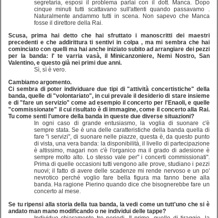
segretaria, esposi il problema parlai con il dott. Manca. Dopo
cinque minuti tutti scattavano sull'attenti quando passavamo .
Naturalmente andammo tutti in scena. Non sapevo che Manca
fosse il direttore della Rai.
Scusa, prima hai detto che hai sfruttato i manoscritti dei maestri
precedenti e che addirittura ti sentivi in colpa , ma mi sembra che hai
cominciato con quelli ma hai anche iniziato subito ad arrangiare dei pezzi
per la banda: I' te varria vasà, il Minicanzoniere, Nemi Nostro, San
Valentino, e questo già nei primi due anni.
Sì, sì è vero.
Cambiamo argomento.
Ci sembra di poter individuare due tipi di "attività concertistiche" della
banda, quelle di "volontariato", in cui prevale il desiderio di stare insieme
e di "fare un servizio" come ad esempio il concerto per l'Enaoli, e quelle
"commissionate" il cui risultato è di immagine, come il concerto alla Rai.
Tu come senti l'umore della banda in queste due diverse situazioni?
In ogni caso di grande entusiasmo, la voglia di suonare c'è
sempre stata. Se è una delle caratteristiche della banda quella di
fare "i servizi", di suonare nelle piazze, questa è, da questo punto
di vista, una vera banda: la disponibilità, il livello di partecipazione
è altissimo, magari non c'è l'organico ma il grado di adesione è
sempre molto alto. Lo stesso vale per" i concerti commissionati".
Prima di quelle occasioni tutti vengono alle prove, studiano i pezzi
nuovi; il fatto di avere delle scadenze mi rende nervoso e un po'
nevrotico perché voglio fare bella figura ma fanno bene alla
banda. Ha ragione Pierino quando dice che bisognerebbe fare un
concerto al mese.
Se tu ripensi alla storia della tua banda, la vedi come un tutt'uno che si è
andato man mano modificando o ne individui delle tappe?
Individuo chiaramente tre periodi. Il primo, quello di tiraggio, la