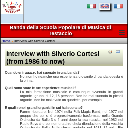
Banda della Scuola Popolare di Musica di
Testaccio
Home
Interview with Silverio Cortesi
Interview with Silverio Cortesi
(from 1986 to now)
Quando eri ragazzo hai suonato in una banda?
No, non ho neanche una esperienza giovanile di banda, questa è
la prima.
Quali sono state le tue esperienze musicali?
La mia formazione musicale è comunque avvenuta in grandi
organici, gruppi di 12, 16 persone. Non ho mai suonato in piccoli
organici, non ho mai avuto un quartetto, per esempio.
E quali sono i grandi organici in cui hai suonato?
Fammi ricordare. Nel 1974 nella Folk Magic Band, nel 1977 nel
gruppo che poi si è progressivamente trasformato nella Grande
Orchestra da Ballo 3 o 4 anni dopo la sua nascita, nel 1982 nei
Radio Boys che poi non era altro chela rifondazione della vecchia
Orchestra da Ballo. Nello stesso periodo, nel 1981, 82 nella Big