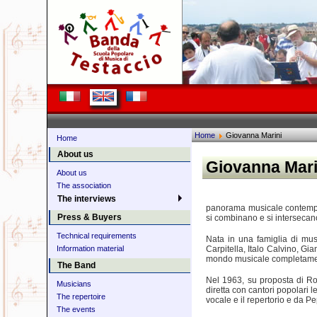
Home
Giovanna Marini
Home
About us
Giovanna Mari
About us
The association
The interviews
panorama musicale contemporan
Press & Buyers
si combinano e si intersecano
Technical requirements
Nata in una famiglia di musi
Carpitella, Italo Calvino, Gia
Information material
mondo musicale completamente
The Band
Nel 1963, su proposta di Rob
Musicians
diretta con cantori popolari 
The repertoire
vocale e il repertorio e da P
The events