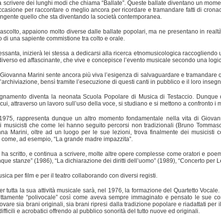
a scrivere dei lunghi modi che chiama “Ballate”. Queste ballate diventano un momen
occasione per raccontare o meglio ancora per ricordare e tramandare fatti di crona
ungente quello che sta diventando la società contemporanea.
scolto, appaiono molto diverse dalle ballate popolari, ma ne presentano in realtà al
to di una sapiente commistione tra colto e orale.
Sessanta, inizierà lei stessa a dedicarsi alla ricerca etnomusicologica raccogliend
iverso ed affascinante, che vive e concepisce l’evento musicale secondo una logica 
, Giovanna Marini sente ancora più viva l’esigenza di salvaguardare e tramandare q
l’archiviazione, bensì tramite l’esecuzione di questi canti in pubblico e il loro inse
egnamento diventa la neonata Scuola Popolare di Musica di Testaccio. Dunque qui,
ui, attraverso un lavoro sull’uso della voce, si studiano e si mettono a confronto i 
1975, rappresenta dunque un altro momento fondamentale nella vita di Giovanna
di musicisti che come lei hanno seguito percorsi non tradizionali (Bruno Tommas
a Marini, oltre ad un luogo per le sue lezioni, trova finalmente dei musicisti c
 come, ad esempio, “La grande madre impazzita”.
ta ha scritto, e continua a scrivere, molte altre opere complesse come oratori e poemi
que stanze” (1986), “La dichiarazione dei diritti dell’uomo” (1989), “Concerto per 
ica per film e per il teatro collaborando con diversi registi.
r tutta la sua attività musicale sarà, nel 1976, la formazione del Quartetto Vocale
ettamente “polivocale” così come aveva sempre immaginato e pensato le sue comp
ovare sia brani originali, sia brani ripresi dalla tradizione popolare e riadattati per i
ifficili e acrobatici offrendo al pubblico sonorità del tutto nuove ed originali.