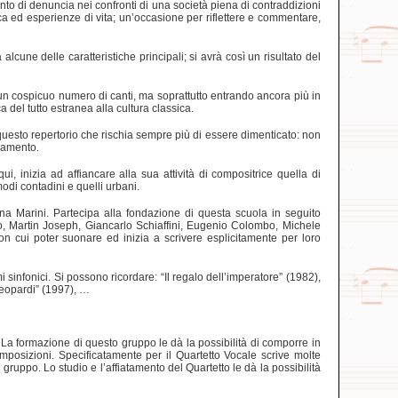
to di denuncia nei confronti di una società piena di contraddizioni
ca ed esperienze di vita; un’occasione per riflettere e commentare,
cune delle caratteristiche principali; si avrà così un risultato del
o un cospicuo numero di canti, ma soprattutto entrando ancora più in
del tutto estranea alla cultura classica.
uesto repertorio che rischia sempre più di essere dimenticato: non
gnamento.
 inizia ad affiancare alla sua attività di compositrice quella di
modi contadini e quelli urbani.
 Marini. Partecipa alla fondazione di questa scuola in seguito
o, Martin Joseph, Giancarlo Schiaffini, Eugenio Colombo, Michele
on cui poter suonare ed inizia a scrivere esplicitamente per loro
 sinfonici. Si possono ricordare: “Il regalo dell’imperatore” (1982),
Leopardi” (1997), …
. La formazione di questo gruppo le dà la possibilità di comporre in
osizioni. Specificatamente per il Quartetto Vocale scrive molte
l gruppo. Lo studio e l’affiatamento del Quartetto le dà la possibilità