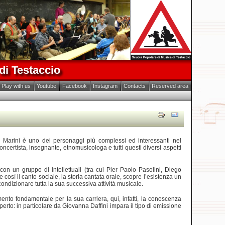
di Testaccio
Play with us
Youtube
Facebook
Instagram
Contacts
Reserved area
 Marini è uno dei personaggi più complessi ed interessanti nel
ncertista, insegnante, etnomusicologa e tutti questi diversi aspetti
con un gruppo di intellettuali (tra cui Pier Paolo Pasolini, Diego
 così il canto sociale, la storia cantata orale, scopre l’esistenza un
dizionare tutta la sua successiva attività musicale.
nto fondamentale per la sua carriera, qui, infatti, la conoscenza
rto: in particolare da Giovanna Daffini impara il tipo di emissione