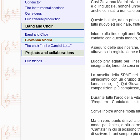
Così Giovanna Marini inizia 
Conductor
e di ingiustizie, nonché un’
The Instrumental sections
anche con satira ironica e p
Our videos
Our editorial production
Queste ballate, ad un primo a
tutto nuovo ed originale, frut
Band and Choir
Intorno alla fine degli anni 
Band and Choir
contatto con questo mondo, d
Giovanna Marini
The choir "Inni e Canti di Lotta"
A seguito delle sue ricerche
attraverso la registrazione e 
Projects and collaborations
Our friends
Luogo privilegiato per l’ins
insegnante, tenendo corsi in c
La nascita della SPMT nel 
all’incontro con un gruppo 
Iannaccone, …). Qui Giovann
composizioni più complesse,
Durante tutto l’arco della vi
“Requiem – Cantata delle cin
Scrive inoltre anche molta mus
Ma un vero punto di svolta pe
modo polifonico, o più corr
“Cantate” in cui si possono tr
di scrivere brani sempre più d