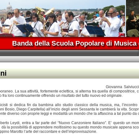
Banda della Scuola Popolare di Musica 
ni
Giovanna Salviucci
eo. La sua attività, fortemente eclettica, si alterna tra quella di compositrice, co
 fra loro continuamente offrendo un risultato del tutto nuovo ed originale.
cisti si dedica fin da bambina allo studio classico della musica, ma, l’incontro 
nni Bosio, Diego Carpitella) all’inizio degli anni Sessanta le cambierà la vita. Scopre
 diverso con proprie leggi e modalità un mondo che la affascina a tal punto da con
erto Leydi, entra a far parte del “Nuovo Canzoniere Italiano”. E’ questo un mome
le dà la possibilità di apprendere moltissimo su questo mondo musicale appena scope
eppino Marotto l’arte del raccontare e dell’improvvisazione.