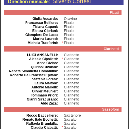
Silverio Cortesi
Direction musicale:
Flauti
Giulia Accardo
:
Ottavino
Francesco Belfiore
:
Flauto
Tiziana Caponi
:
Flauto
Elettra Cipriani
:
Flauto
Giampiero De Luca
:
Flauto
Marina Laureti
:
Flauto
Michela Trasforini
:
*
Flauto
Clarinetti
LUIGI ANSANELLI
:
Clarinetto
Alessia Cipolletti
:
*
Clarinetto
Anna Civino
:
Clarinetto
Quirino Civolani
:
Clarinetto
Renata Simonetta Comandini
:
Clarinetto
Roberto De Francisci Epifani
:
Clarinetto
Stefania Foresi
:
Clarinetto
Laura Maltoni
:
Clarinetto
Antonio Marielli
:
Clarinetto
Olivier Meunier
:
Clarinetto
Tommaso Priori
:
Clarinetto
Gianni Siracusano
:
Clarinetto
Aldo Zaza
:
Clarinetto
Sassofoni
Rocco Baccelliere
:
Sax tenore
Renato Italo Bochetti
:
Sax alto
Raffaela Brambilla
:
Sax alto
Claudia Ciabatti
:
*
Sax alto