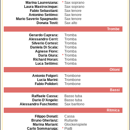
Marina Laurenzana
:
*
Sax soprano
Laura Mastrocinque
:
Sax soprano
Fabio Sebastiani
:
Sax tenore
Antonino Settimo
:
Sax tenore
Mario Saverio Spagnuolo
:
Sax tenore
Donata Tosti
:
Sax alto
Trombe
Gerardo Caprara
:
Tromba
Alessandro Cerri
:
Tromba
Silverio Cortesi
:
Tromba
Daniela Di Scala
:
Tromba
Agnese Fiore
:
Tromba
Daria Giura
:
*
Tromba
Richard Horan
:
Tromba
Luca Settimo
:
Tromba
Ottoni
Antonio Folgori
:
Trombone
Lucia Marini
:
Trombone
Fabio Polidori
:
Trombone
Bassi
Raffaele Cassa
:
Basso tuba
Dario D'Angelo
:
Basso tuba
Alessandro Fuschiotto
:
Sax baritono
Ritmica
Filippo Donati
:
Cassa
Bruno Gherlanz
:
Rullante
Marina Mariani
:
Glockenspiele
Carlo Sommaruga
:
*
Piatti