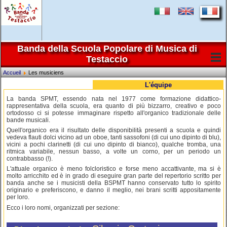
Banda della Scuola Popolare di Musica di
Testaccio
Accueil
Les musiciens
L'équipe
La banda SPMT, essendo nata nel 1977 come formazione didattico-
rappresentativa della scuola, era quanto di più bizzarro, creativo e poco
ortodosso ci si potesse immaginare rispetto all'organico tradizionale delle
bande musicali.
Quell'organico era il risultato delle disponibilità presenti a scuola e quindi
vedeva flauti dolci vicino ad un oboe, tanti sassofoni (di cui uno dipinto di blu),
vicini a pochi clarinetti (di cui uno dipinto di bianco), qualche tromba, una
ritmica variabile, nessun basso, a volte un corno, per un periodo un
contrabbasso (!).
L'attuale organico è meno folcloristico e forse meno accattivante, ma si è
molto arricchito ed è in grado di eseguire gran parte del repertorio scritto per
banda anche se i musicisti della BSPMT hanno conservato tutto lo spirito
originario e preferiscono, e danno il meglio, nei brani scritti appositamente
per loro.
Ecco i loro nomi, organizzati per sezione: