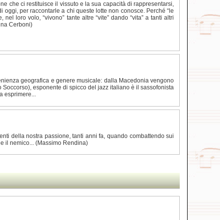
one che ci restituisce il vissuto e la sua capacità di rappresentarsi,
 di oggi, per raccontarle a chi queste lotte non conosce. Perché “le
l loro volo, “vivono” tante altre “vite” dando “vita” a tanti altri
anna Cerboni)
rovenienza geografica e genere musicale: dalla Macedonia vengono
occorso), esponente di spicco del jazz italiano è il sassofonista
a esprimere...
omenti della nostra passione, tanti anni fa, quando combattendo sui
nche il nemico... (Massimo Rendina)