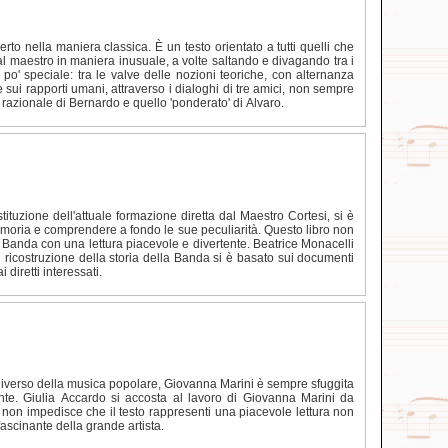
rto nella maniera classica. È un testo orientato a tutti quelli che
 dal maestro in maniera inusuale, a volte saltando e divagando tra i
o' speciale: tra le valve delle nozioni teoriche, con alternanza
e sui rapporti umani, attraverso i dialoghi di tre amici, non sempre
 razionale di Bernardo e quello 'ponderato' di Alvaro.
tituzione dell'attuale formazione diretta dal Maestro Cortesi, si è
memoria e comprendere a fondo le sue peculiarità. Questo libro non
 Banda con una lettura piacevole e divertente. Beatrice Monacelli
di ricostruzione della storia della Banda si è basato sui documenti
 diretti interessati.
niverso della musica popolare, Giovanna Marini è sempre sfuggita
nte. Giulia Accardo si accosta al lavoro di Giovanna Marini da
, non impedisce che il testo rappresenti una piacevole lettura non
ascinante della grande artista.