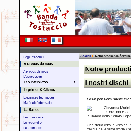
Accueil
Notre production éditorial
Page d'accueil
A propos de nous
Notre producti
A propos de nous
L'association
I nostri dischi
Les interviews
Imprimer & Clients
Exigences techniques
Ed un pensiero ribelle in co
Matériel d'information
Giovanna Marini
La Bande
il Coro Inni e Can
la Banda della Scuola Popola
Les musiciens
Le répertoire
Una storia d’Italia vista dal
Les concerts
traccia delle tante storie che