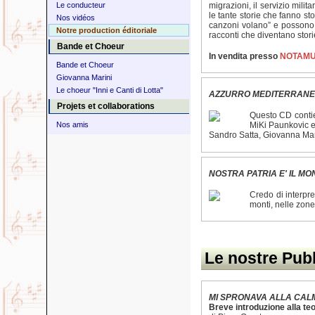
migrazioni, il servizio milit
Le conducteur
le tante storie che fanno st
Nos vidéos
canzoni volano” e possono ar
Notre production éditoriale
racconti che diventano stor
Bande et Choeur
In vendita presso
NOTAMU
Bande et Choeur
Giovanna Marini
Le choeur "Inni e Canti di Lotta"
AZZURRO MEDITERRAN
Projets et collaborations
Questo CD contie
Nos amis
MiKi Paunkovic e
Sandro Satta, Giovanna Marin
NOSTRA PATRIA E' IL M
Credo di interpre
monti, nelle zone
Le nostre Pubb
MI SPRONAVA ALLA CAL
Breve introduzione alla te