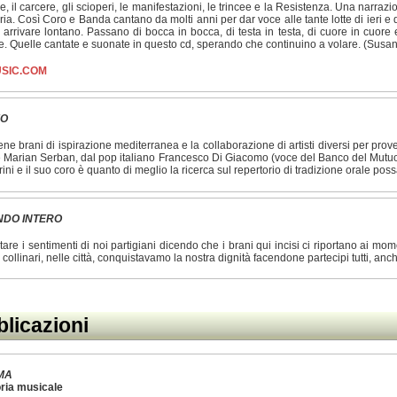
are, il carcere, gli scioperi, le manifestazioni, le trincee e la Resistenza. Una narrazi
oria. Così Coro e Banda cantano da molti anni per dar voce alle tante lotte di ieri e
rivare lontano. Passano di bocca in bocca, di testa in testa, di cuore in cuore e, ne
ie. Quelle cantate e suonate in questo cd, sperando che continuino a volare. (Sus
SIC.COM
EO
ne brani di ispirazione mediterranea e la collaborazione di artisti diversi per p
 Marian Serban, dal pop italiano Francesco Di Giacomo (voce del Banco del Mutuo S
i e il suo coro è quanto di meglio la ricerca sul repertorio di tradizione orale poss
ONDO INTERO
tare i sentimenti di noi partigiani dicendo che i brani qui incisi ci riportano ai m
 collinari, nelle città, conquistavamo la nostra dignità facendone partecipi tutti, a
licazioni
MA
oria musicale