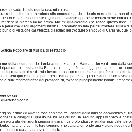
sso accade, il titolo non la racconta giusta.
 tratta di un libro che introduce alla conoscenza della teoria musicale ma non di ce
l'idea di cimentarsi di musica. Quindi l'inevitabile approccio teorico viene trattato
rendere la materia meno ostica. Ma c'è qualcos'altro che rende questo libro un p
ole perle che dagli argomenti musicali prendono spunto per far riflettere sulla vita 
 punto di vista che caratterizza ciascuno dei tre: quello emotivo di Carmine, quello
a Scuola Popolare di Musica di Testaccio
ione della ricorrenza dei trenta anni di vita della Banda e dei venti anni dalla cos
i ripercorrere la storia della Banda dalle origini fino ad oggi, per mantenerne la 
 noioso trattato: è strutturato invece quasi come un romanzo, per far conoscere la
tnomusicologia e ha fatto parte della Banda per circa quindici anni. Il suo lavoro 
ne e sulle testimonianze dei protagonisti, raccolte principalmente tramite interviste ai
vanna Marini
 quartetto vocale
originalissimo ed avventuroso percorso tra i canoni della musica accademica e l'u
etichetta e categoria: questo ne ha assicurato un seguito appassionato e costa
one accurata dei suoi linguaggi musicali. La profondità dell'analisi musicale, però
ente, ma anche per il lettore comune, che cattura fornendo una visione nuova e aff
li esempi musicali analizzati nel testo.