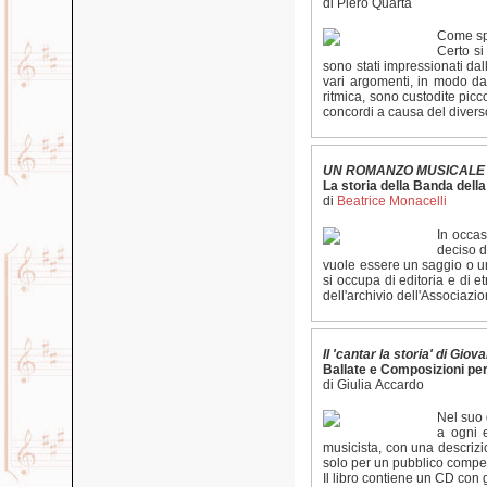
di Piero Quarta
Come spe
Certo si
sono stati impressionati dal
vari argomenti, in modo da 
ritmica, sono custodite picc
concordi a causa del diverso
UN ROMANZO MUSICALE
La storia della Banda dell
di
Beatrice Monacelli
In occas
deciso d
vuole essere un saggio o un
si occupa di editoria e di e
dell'archivio dell'Associazio
Il 'cantar la storia' di Gio
Ballate e Composizioni per
di Giulia Accardo
Nel suo 
a ogni 
musicista, con una descrizi
solo per un pubblico compet
Il libro contiene un CD con g