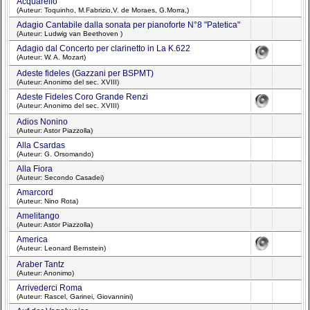
Acquarello
(Auteur: Toquinho, M.Fabrizio,V. de Moraes, G.Morra,)
Adagio Cantabile dalla sonata per pianoforte N°8 "Patetica"
(Auteur: Ludwig van Beethoven )
Adagio dal Concerto per clarinetto in La K.622
(Auteur: W. A. Mozart)
Adeste fideles (Gazzani per BSPMT)
(Auteur: Anonimo del sec. XVIII)
Adeste Fideles Coro Grande Renzi
(Auteur: Anonimo del sec. XVIII)
Adios Nonino
(Auteur: Astor Piazzolla)
Alla Csardas
(Auteur: G. Orsomando)
Alla Fiora
(Auteur: Secondo Casadei)
Amarcord
(Auteur: Nino Rota)
Amelitango
(Auteur: Astor Piazzolla)
America
(Auteur: Leonard Bernstein)
Araber Tantz
(Auteur: Anonimo)
Arrivederci Roma
(Auteur: Rascel, Garinei, Giovannini)