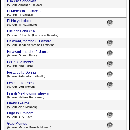
E io ero Sandokan
(Auteur: Armando Trovajoli)
El Mercado Testaccio
(Auteur: H. Salinas)
El trio y el ciclon
(Auteur: M. Matamoros)
Elisir cha cha cha
(Auteur: R. Rinaldi (Orchestra Novalis))
En avant, marche 3. Fanfare
(Auteur: Jacques Nicolas Lemmens)
En avant, marche 4. Jupiter
(Auteur: Gustav Holst)
Fellini 8 e mezzo
(Auteur: Nino Rota)
Festa della Donna
(Auteur: Antonella Frattolilllo)
Festa delle Rocce
(Auteur: Von Troyen)
Firn di Mekhutonim aheym
(Auteur: Naftule Brandwein)
Friend like me
(Auteur: Alan Menken)
Fuga in F minore
(Auteur: J. S. Bach)
Gato Montes
(Auteur: Manuel Penella Moreno)