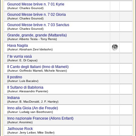
Gounod Messe brève n. 7 01 Kyrie
(Auteur: Charles Gounod)
Gounod Messe brève n. 7 02 Gloria
(Auteur: Charles Gounod)
Gounod Messe brève n. 7 03 Sanctus
(Auteur: Charles Gounod)
Grande, grande, grande (Mattarella)
(Auteur: Alberto Testa - Tony Renis)
Hava Nagila
(Auteur: Abraham Zevi Idelsohn)
I' te vurria vasà
(Auteur: E. Di Capua)
Il Canto degli Italiani (Inno di Mameli)
(Auteur: Goffredo Mameli, Michele Novaro)
Il postino
(Auteur: Luis Bacalov)
Il Sultano di Babilonia
(Auteur: Alessandro Parente)
Indiana
(Auteur: B. MacDonald, J. F. Hanley)
Inno alla Gioia (An die Freude)
(Auteur: Ludwig van Beethoven)
Inno nazionale Francese (Allons Enfant)
(Auteur: Anonimo)
Jailhouse Rock
(Auteur: Jerry Leiber, Mike Stoller)