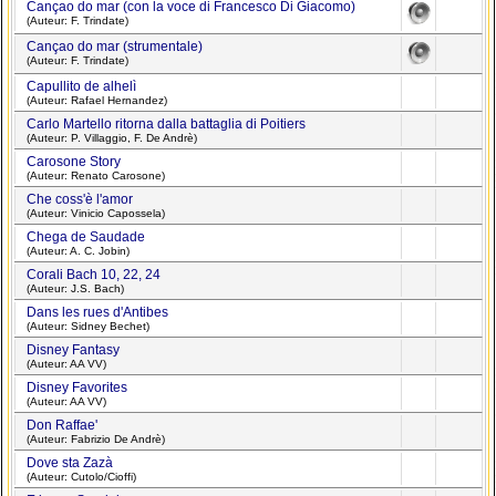
Cançao do mar (con la voce di Francesco Di Giacomo)
(Auteur: F. Trindate)
Cançao do mar (strumentale)
(Auteur: F. Trindate)
Capullito de alhelì
(Auteur: Rafael Hernandez)
Carlo Martello ritorna dalla battaglia di Poitiers
(Auteur: P. Villaggio, F. De Andrè)
Carosone Story
(Auteur: Renato Carosone)
Che coss'è l'amor
(Auteur: Vinicio Capossela)
Chega de Saudade
(Auteur: A. C. Jobin)
Corali Bach 10, 22, 24
(Auteur: J.S. Bach)
Dans les rues d'Antibes
(Auteur: Sidney Bechet)
Disney Fantasy
(Auteur: AA VV)
Disney Favorites
(Auteur: AA VV)
Don Raffae'
(Auteur: Fabrizio De Andrè)
Dove sta Zazà
(Auteur: Cutolo/Cioffi)