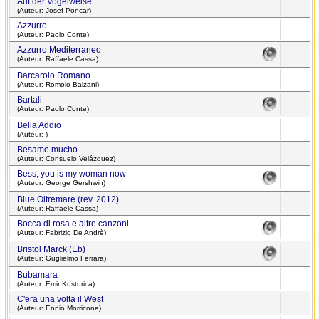
Auf der Vogelweise
(Auteur: Josef Poncar)
Azzurro
(Auteur: Paolo Conte)
Azzurro Mediterraneo
(Auteur: Raffaele Cassa)
Barcarolo Romano
(Auteur: Romolo Balzani)
Bartali
(Auteur: Paolo Conte)
Bella Addio
(Auteur: )
Besame mucho
(Auteur: Consuelo Velázquez)
Bess, you is my woman now
(Auteur: George Gershwin)
Blue Oltremare (rev. 2012)
(Auteur: Raffaele Cassa)
Bocca di rosa e altre canzoni
(Auteur: Fabrizio De Andrè)
Bristol Marck (Eb)
(Auteur: Guglielmo Ferrara)
Bubamara
(Auteur: Emir Kusturica)
C'era una volta il West
(Auteur: Ennio Morricone)