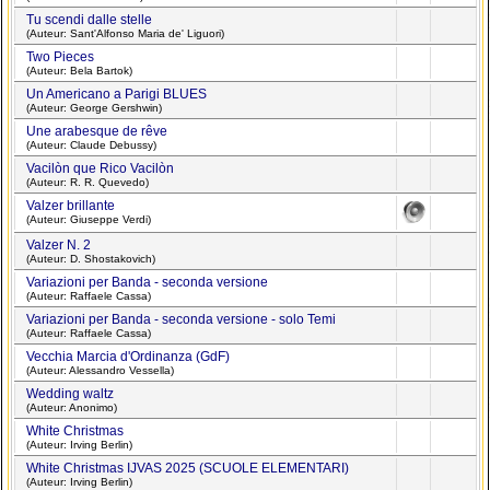
Tu scendi dalle stelle
(Auteur: Sant'Alfonso Maria de' Liguori)
Two Pieces
(Auteur: Bela Bartok)
Un Americano a Parigi BLUES
(Auteur: George Gershwin)
Une arabesque de rêve
(Auteur: Claude Debussy)
Vacilòn que Rico Vacilòn
(Auteur: R. R. Quevedo)
Valzer brillante
(Auteur: Giuseppe Verdi)
Valzer N. 2
(Auteur: D. Shostakovich)
Variazioni per Banda - seconda versione
(Auteur: Raffaele Cassa)
Variazioni per Banda - seconda versione - solo Temi
(Auteur: Raffaele Cassa)
Vecchia Marcia d'Ordinanza (GdF)
(Auteur: Alessandro Vessella)
Wedding waltz
(Auteur: Anonimo)
White Christmas
(Auteur: Irving Berlin)
White Christmas IJVAS 2025 (SCUOLE ELEMENTARI)
(Auteur: Irving Berlin)