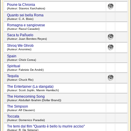
Poune ta Chronia
(Auteur: Stavros Xarchakos)
Quanto sei bella Roma
(Auteur: C. A. Bixio)
Romagna e sangiovese
(Auteur: Raoul Casadei)
Saca tu Pañuelo
(Auteur: Juan Benites Reyes)
Shroq We Ghrob
(Auteur: Anonimo)
Spain
(Auteur: Chick Corea)
Spiritual
(Auteur: Fabrizio De Andrè)
Tequila
(Auteur: Chuck Rio)
The Entertainer (La stangata)
(Auteur: Scott Joplin, Marvin Hamlisch)
The Homecoming Song
(Auteur: Abdullah lbrahim (Dollar Brand))
The Simpson
(Auteur: Alf Clausen)
Toccata
(Auteur: Domenico Paradisi)
Tre temi dal film "Quanto è bello lu murire acciso"
(Auteur: R. De Simone)