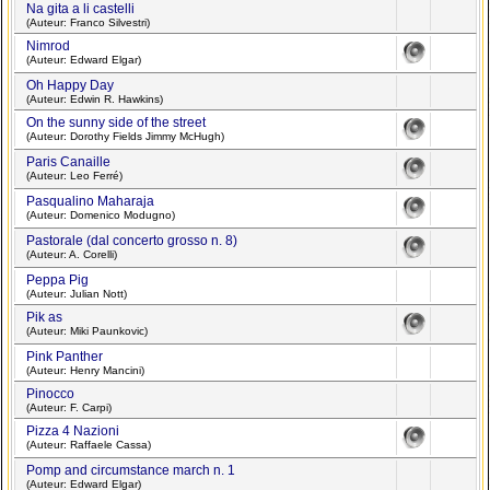
Na gita a li castelli
(Auteur: Franco Silvestri)
Nimrod
(Auteur: Edward Elgar)
Oh Happy Day
(Auteur: Edwin R. Hawkins)
On the sunny side of the street
(Auteur: Dorothy Fields Jimmy McHugh)
Paris Canaille
(Auteur: Leo Ferré)
Pasqualino Maharaja
(Auteur: Domenico Modugno)
Pastorale (dal concerto grosso n. 8)
(Auteur: A. Corelli)
Peppa Pig
(Auteur: Julian Nott)
Pik as
(Auteur: Miki Paunkovic)
Pink Panther
(Auteur: Henry Mancini)
Pinocco
(Auteur: F. Carpi)
Pizza 4 Nazioni
(Auteur: Raffaele Cassa)
Pomp and circumstance march n. 1
(Auteur: Edward Elgar)