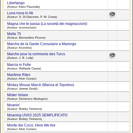
Libertango
(Auteur: Astor Piazzolla)
Luna nova in Ab
(Auteur: S. Di Giacomo, P. M. Costa)
Magna che te passa (La società dei magnaccioni)
(Auteur: sconosciuto)
Malta 75
(Auteur: Bernardino Picone)
Marche de la Garde Consulaire a Marengo
(Auteur: Anonimo)
Marche pour la cerimonie des Turcs
(Auteur: J. B. Lully)
Marcia in Folle
(Auteur: Raffaele Cassa)
Maritime Rites
(Auteur: Alvin Curran)
Mickey Mouse March (Marcia di Topolino)
(Auteur: Jimmie Dodd)
Mister Volare
(Auteur: Domenico Modugno)
Moanin'
(Auteur: Bobby Timmons)
Moaning IJVAS 2025 SEMPLIFICATO
(Auteur: Bobby Timmons)
Monte dei Cocci, Here We Are
(Auteur: Alvin Curran)