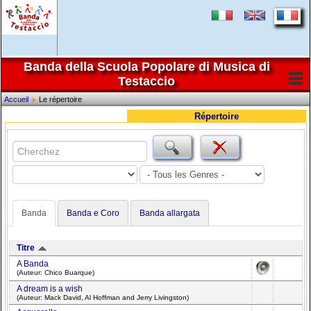
Banda della Scuola Popolare di Musica di
Testaccio
Accueil
Le répertoire
Répertoire
Banda
Banda e Coro
Banda allargata
Titre
A Banda
(Auteur: Chico Buarque)
A dream is a wish
(Auteur: Mack David, Al Hoffman and Jerry Livingston)