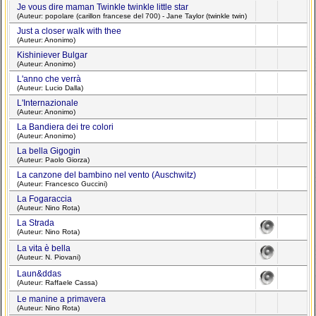
Je vous dire maman Twinkle twinkle little star
(Auteur: popolare (carillon francese del 700) - Jane Taylor (twinkle twin)
Just a closer walk with thee
(Auteur: Anonimo)
Kishiniever Bulgar
(Auteur: Anonimo)
L'anno che verrà
(Auteur: Lucio Dalla)
L'Internazionale
(Auteur: Anonimo)
La Bandiera dei tre colori
(Auteur: Anonimo)
La bella Gigogin
(Auteur: Paolo Giorza)
La canzone del bambino nel vento (Auschwitz)
(Auteur: Francesco Guccini)
La Fogaraccia
(Auteur: Nino Rota)
La Strada
(Auteur: Nino Rota)
La vita è bella
(Auteur: N. Piovani)
Laun&ddas
(Auteur: Raffaele Cassa)
Le manine a primavera
(Auteur: Nino Rota)