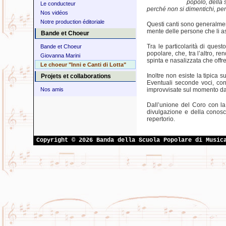
popolo, della 
Le conducteur
perché non si dimentichi, pe
Nos vidéos
Notre production éditoriale
Questi canti sono generalment
mente delle persone che li a
Bande et Choeur
Tra le particolarità di quest
Bande et Choeur
popolare, che, tra l’altro, r
Giovanna Marini
spinta e nasalizzata che offre
Le choeur "Inni e Canti di Lotta"
Inoltre non esiste la tipica 
Projets et collaborations
Eventuali seconde voci, cont
Nos amis
improvvisate sul momento da
Dall’unione del Coro con l
divulgazione e della conos
repertorio.
Copyright © 2026 Banda della Scuola Popolare di Music