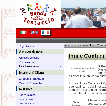
Accueil
Le choeur "Inni e Canti di
Page d'accueil
A propos de nous
Inni e Canti di
A propos de nous
L'association
Il
Cor
Les interviews
Il coro Inni e Canti di
Xavie
Lotta
Imprimer & Clients
propr
esibisce in pubblico sia au
Exigences techniques
Il nome “Inni e Canti di lotta
Matériel d'information
quei canti composti in occasi
La Bande
proprio quella di denunciare,
storia “ufficiale”, ma quella 
Les musiciens
Le répertoire
Afferma spess
Sandra
Les concerts
possano essere 
Cotronei