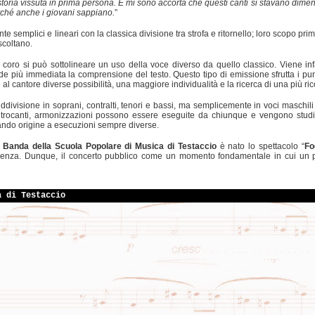
storia vissuta in prima persona. E mi sono accorta che questi canti si stavano dime
rché anche i giovani sappiano.
”
e semplici e lineari con la classica divisione tra strofa e ritornello; loro scopo pri
scoltano.
o coro si può sottolineare un uso della voce diverso da quello classico. Viene infat
ende più immediata la comprensione del testo. Questo tipo di emissione sfrutta i pu
 al cantore diverse possibilità, una maggiore individualità e la ricerca di una più ric
suddivisione in soprani, contralti, tenori e bassi, ma semplicemente in voci maschil
rocanti, armonizzazioni possono essere eseguite da chiunque e vengono studiate e
ndo origine a esecuzioni sempre diverse.
a
Banda della Scuola Popolare di Musica di Testaccio
è nato lo spettacolo “
Fo
cenza. Dunque, il concerto pubblico come un momento fondamentale in cui un pi
a di Testaccio