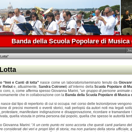
Banda della Scuola Popolare di Musica 
Jo
 Lotta"
 Lotta
o “Inni e Canti di lotta”
nasce come un laboratorio/seminario tenuto da
Giovann
r Rebut
e, attualmente,
Sandra Cotronei
) all’interno della
Scuola Popolare di Mu
io coro, o, come afferma spesso Giovanna Marini, “
un gruppo di persone animate 
tonomamente che in collaborazione con la
Banda della Scuola Popolare di Musica 
”, nasce dal tipo di repertorio di cui si occupa: nel corso delle lezioni/prove vengono s
one di precisi momenti o eventi storici, nati perlopiù da autori noti ma legati soli
 protestare, manifestare indignazione e disapprovazione, ricordare e tramandare fat
privata, quella vissuta in prima persona dal popolo, quella che spesso le autorità ten
o Giovanna Marini: “
A un certo punto mi sono accorta che questi canti parlano del
considerati dei veri e propri libri di storia; ma non parlano della storia ufficiale, qu