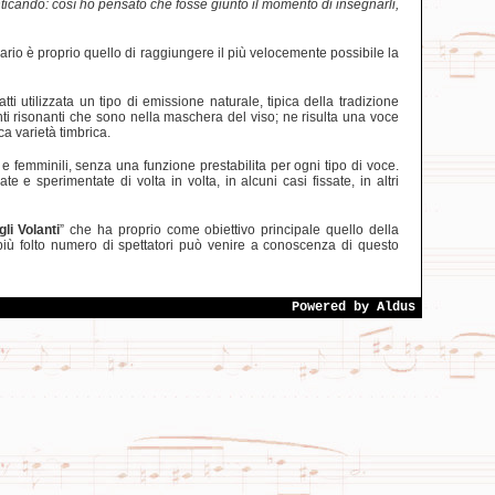
nticando: così ho pensato che fosse giunto il momento di insegnarli,
mario è proprio quello di raggiungere il più velocemente possibile la
ti utilizzata un tipo di emissione naturale, tipica della tradizione
nti risonanti che sono nella maschera del viso; ne risulta una voce
ca varietà timbrica.
i e femminili, senza una funzione prestabilita per ogni tipo di voce.
 sperimentate di volta in volta, in alcuni casi fissate, in altri
gli Volanti
” che ha proprio come obiettivo principale quello della
ù folto numero di spettatori può venire a conoscenza di questo
Powered by
Aldus