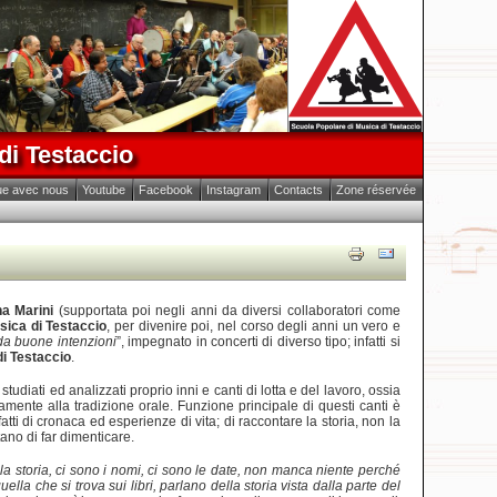
di Testaccio
ue avec nous
Youtube
Facebook
Instagram
Contacts
Zone réservée
a Marini
(supportata poi negli anni da diversi collaboratori come
sica di Testaccio
, per divenire poi, nel corso degli anni un vero e
da buone intenzioni
”, impegnato in concerti di diverso tipo; infatti si
di Testaccio
.
tudiati ed analizzati proprio inni e canti di lotta e del lavoro, ossia
tamente alla tradizione orale. Funzione principale di questi canti è
ti di cronaca ed esperienze di vita; di raccontare la storia, non la
tano di far dimenticare.
la storia, ci sono i nomi, ci sono le date, non manca niente perché
ella che si trova sui libri, parlano della storia vista dalla parte del