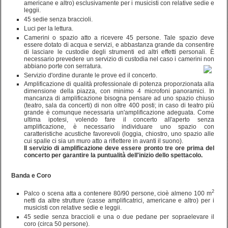
americane e altro) esclusivamente per i musicisti con relative sedie e
leggii.
45 sedie senza braccioli.
Luci per la lettura.
Camerini o spazio atto a ricevere 45 persone. Tale spazio deve
essere dotato di acqua e servizi, e abbastanza grande da consentire
di lasciare le custodie degli strumenti ed altri effetti personali. È
necessario prevedere un servizio di custodia nel caso i camerini non
abbiano porte con serratura.
Servizio d'ordine durante le prove ed il concerto.
Amplificazione di qualità professionale di potenza proporzionata alla
dimensione della piazza, con minimo 4 microfoni panoramici. In
mancanza di amplificazione bisogna pensare ad uno spazio chiuso
(teatro, sala da concerti) di non oltre 400 posti; in caso di teatro più
grande è comunque necessaria un'amplificazione adeguata. Come
ultima ipotesi, volendo fare il concerto all'aperto senza
amplificazione, è necessario individuare uno spazio con
caratteristiche acustiche favorevoli (loggia, chiostro, uno spazio alle
cui spalle ci sia un muro atto a riflettere in avanti il suono).
Il servizio di amplificazione deve essere pronto tre ore prima del
concerto per garantire la puntualità dell'inizio dello spettacolo.
Banda e Coro
2
Palco o scena atta a contenere 80/90 persone, cioè almeno 100 m
netti da altre strutture (casse amplificatrici, americane e altro) per i
musicisti con relative sedie e leggii.
45 sedie senza braccioli e una o due pedane per sopraelevare il
coro (circa 50 persone).