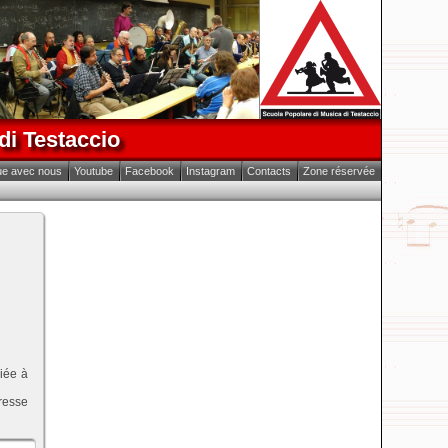
di Testaccio
ue avec nous
Youtube
Facebook
Instagram
Contacts
Zone réservée
iée à
resse